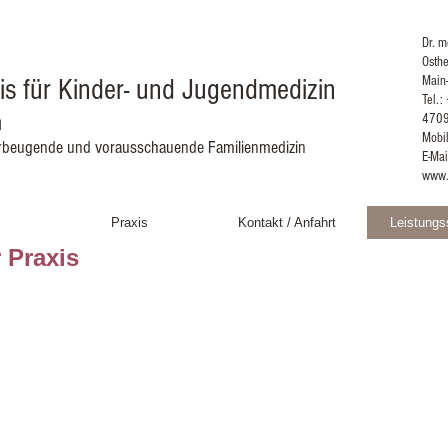
Dr. 
Osth
xis für Kinder- und Jugendmedizin
Main-
Tel.
h
470
Mobi
orbeugende und vorausschauende Familienmedizin
E-Mai
www.
Praxis
Kontakt / Anfahrt
Leistung
 Praxis