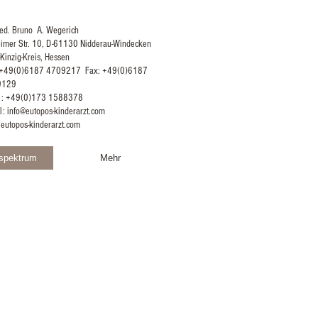
med. Bruno A. Wegerich
eimer Str. 10, D-61130 Nidderau-Windecken
Kinzig-Kreis, Hessen
: +49(0)6187 4709217
Fax: +49(0)6187
9129
l: +49(0)173 1588378
l:
info@eutopos-kinderarzt.com
eutopos-kinderarzt.com
sspektrum
Mehr