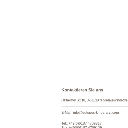
​​​Kontaktieren Sie uns
Ostheimer Str. 10, D-61130 Nidderau-Windecke
E-Mail:
info@eutopos-kinderarzt.com
Tel.: +49(0)6187 4709217
Fax: +49(0)6187 4709129